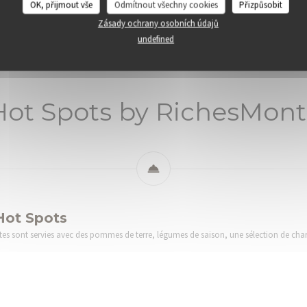
OK, přijmout vše
Odmítnout všechny cookies
Přizpůsobit
La raclette façon Hot Spots
La carte Hot Spots
La carte des boissons
Zásady ochrany osobních údajů
undefined
Hot Spots by RichesMont
Hot Spots
ttes sont servies avec des pommes de terre, légumes de saison, une sélection de charc