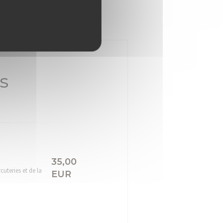
s
35,00
uteries et de la
EUR