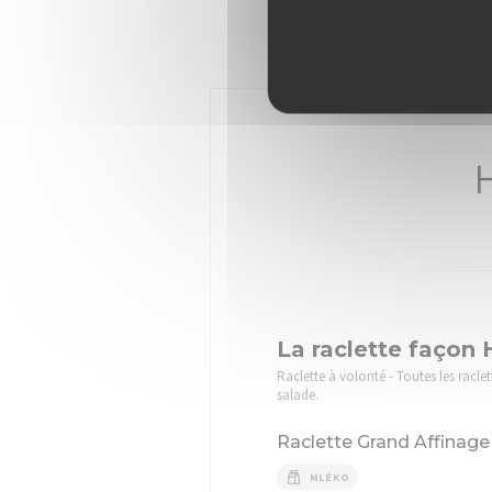
La raclette façon 
Raclette à volonté - Toutes les racle
salade.
Raclette Grand Affinage
MLÉKO