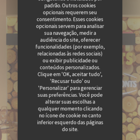
padrão. Outros cookies
opcionais requerem seu
consentimento. Esses cookies
opcionais servem para analisar
sua navegação, medir a
audiência do site, oferecer
RESERVAR UMA MESA
funcionalidades (por exemplo,
relacionadas às redes sociais)
ou exibir publicidade ou
conteúdos personalizados.
Clique em 'OK, aceitar tudo',
'Recusar tudo' ou
'Personalizar' para gerenciar
suas preferências. Você pode
alterar suas escolhas a
qualquer momento clicando
no ícone de cookie no canto
inferior esquerdo das páginas
do site.