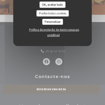
OK, aceitar tudo
Proíbe todos cookies
Personalizar
Política de proteção de dados pessoais
Mapa e Contacto
undefined
((abre numa nova janel
4 Rue Rampon 75011 Paris
06 48 16 76 50
Facebook ((abre numa nova janela))
Instagram ((abre numa nova 
Contacte-nos
RESERVAR UMA MESA