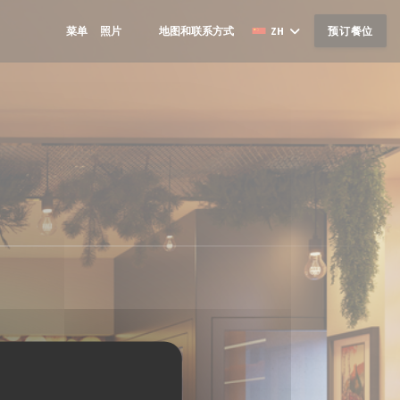
菜单
照片
地图和联系方式
ZH
预订餐位
((在新窗口中打开))
((在新窗口中打开))